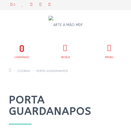
0
CARRINHO
BUSCA
MENU
COZINHA
PORTA GUARDANAPOS
PORTA
GUARDANAPOS