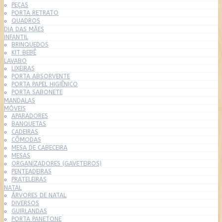
PEÇAS
PORTA RETRATO
QUADROS
DIA DAS MÃES
INFANTIL
BRINQUEDOS
KIT BEBÊ
LAVABO
LIXEIRAS
PORTA ABSORVENTE
PORTA PAPEL HIGIÊNICO
PORTA SABONETE
MANDALAS
MÓVEIS
APARADORES
BANQUETAS
CADEIRAS
CÔMODAS
MESA DE CABECEIRA
MESAS
ORGANIZADORES (GAVETEIROS)
PENTEADEIRAS
PRATELEIRAS
NATAL
ÁRVORES DE NATAL
DIVERSOS
GUIRLANDAS
PORTA PANETONE